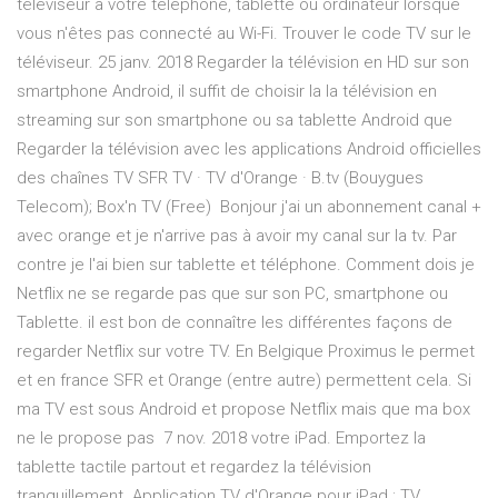
téléviseur à votre téléphone, tablette ou ordinateur lorsque
vous n'êtes pas connecté au Wi-Fi. Trouver le code TV sur le
téléviseur. 25 janv. 2018 Regarder la télévision en HD sur son
smartphone Android, il suffit de choisir la la télévision en
streaming sur son smartphone ou sa tablette Android que
Regarder la télévision avec les applications Android officielles
des chaînes TV SFR TV · TV d'Orange · B.tv (Bouygues
Telecom); Box'n TV (Free) Bonjour j'ai un abonnement canal +
avec orange et je n'arrive pas à avoir my canal sur la tv. Par
contre je l'ai bien sur tablette et téléphone. Comment dois je
Netflix ne se regarde pas que sur son PC, smartphone ou
Tablette. il est bon de connaître les différentes façons de
regarder Netflix sur votre TV. En Belgique Proximus le permet
et en france SFR et Orange (entre autre) permettent cela. Si
ma TV est sous Android et propose Netflix mais que ma box
ne le propose pas 7 nov. 2018 votre iPad. Emportez la
tablette tactile partout et regardez la télévision
tranquillement. Application TV d'Orange pour iPad : ‎TV