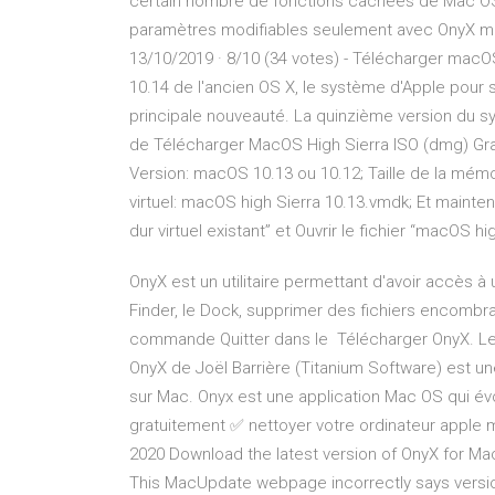
certain nombre de fonctions cachées de Mac OS 
paramètres modifiables seulement avec OnyX ma
13/10/2019 · 8/10 (34 votes) - Télécharger mac
10.14 de l'ancien OS X, le système d'Apple pour
principale nouveauté. La quinzième version du s
de Télécharger MacOS High Sierra ISO (dmg) Gra
Version: macOS 10.13 ou 10.12; Taille de la mémo
virtuel: macOS high Sierra 10.13.vmdk; Et mainten
dur virtuel existant” et Ouvrir le fichier “macOS h
OnyX est un utilitaire permettant d'avoir accès
Finder, le Dock, supprimer des fichiers encombrants
commande Quitter dans le Télécharger OnyX. Le 
OnyX de Joël Barrière (Titanium Software) est u
sur Mac. Onyx est une application Mac OS qui évo
gratuitement ✅ nettoyer votre ordinateur apple 
2020 Download the latest version of OnyX for Mac
This MacUpdate webpage incorrectly says version 3