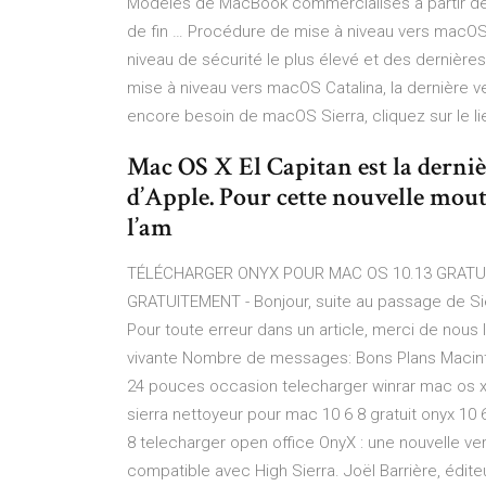
Modèles de MacBook commercialisés à partir de
de fin … Procédure de mise à niveau vers macOS S
niveau de sécurité le plus élevé et des dernières
mise à niveau vers macOS Catalina, la dernière v
encore besoin de macOS Sierra, cliquez sur le li
Mac OS X El Capitan est la derniè
d’Apple. Pour cette nouvelle moutu
l’am
TÉLÉCHARGER ONYX POUR MAC OS 10.13 GRATU
GRATUITEMENT - Bonjour, suite au passage de Sier
Pour toute erreur dans un article, merci de n
vivante Nombre de messages: Bons Plans Macint
24 pouces occasion telecharger winrar mac os x 
sierra nettoyeur pour mac 10 6 8 gratuit onyx 1
8 telecharger open office OnyX : une nouvelle 
compatible avec High Sierra. Joël Barrière, édite