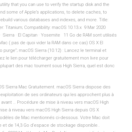
tility that you can use to verify the startup disk and the
, and some of Apple's applications, to delete caches, to
rebuild various databases and indexes, and more. Title:
r: Titanium; Compatibility: macOS 10.13.x 9 Mar 2020
 · Sierra · El Capitan · Yosemite 11 Go de RAM sont utilisés
Mac ( pas de quoi vider la RAM dans ce cas) OS X El
do purge”; macOS Sierra (10.12) : Lancez le terminal et
ez le lien pour télécharger gratuitement mon livre pour
a plupart des mac tournent sous High Sierra, quel est donc
cOS Sierra Mac Gratuitement. macOS Sierra dispose des
xploitation de ses ordinateurs qui les approchent plus à
on avant … Procédure de mise à niveau vers macOS High
 mise à niveau vers macOS High Sierra depuis OS X
 modèles de Mac mentionnés ci-dessous. Votre Mac doit
 et de 14,3 Go d’espace de stockage disponible..