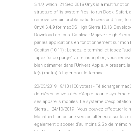
3.4.9, which 24 Sep 2018 OnyX is a multifunction u
structure of its system files, to run Dock, Safari
remove certain problematic folders and files, to 
OnyX 3.4.9 for macOS High Sierra 10.13; Develope
Download options: Catalina · Mojave · High Sierra
par les applications en fonctionnement sur mon 
Capitan (10.11) : Lancez le terminal et tapez “su
tapez “sudo purge” votre inscription, vous recevr
bien démarrer dans l'Univers Apple. A present, l
le(s) mot(s) à taper pour le terminal.
20/05/2019 · 9/10 (100 votes) - Télécharger ma
dernières nouveautés d'Apple pour le système d'e
ses appareils mobiles. Le système d’exploitati
Sierra ... 24/10/2019 · Vous pouvez effectuer la
Mountain Lion ou une version ultérieure sur les
également disposer d’au moins 2 Go de mémoire