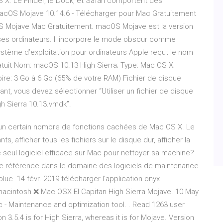
X. Le Finder, le Dock, et Safari comportent des
cOS Mojave 10.14.6 - Télécharger pour Mac Gratuitement
OS Mojave Mac Gratuitement. macOS Mojave est la version
 ses ordinateurs. Il incorpore le mode obscur comme
ystème d’exploitation pour ordinateurs Apple reçut le nom
tuit Nom: macOS 10.13 High Sierra; Type: Mac OS X;
ire: 3 Go à 6 Go (65% de votre RAM) Fichier de disque
ant, vous devez sélectionner “Utiliser un fichier de disque
igh Sierra 10.13.vmdk”.
 à un certain nombre de fonctions cachées de Mac OS X. Le
, afficher tous les fichiers sur le disque dur, afficher la
seul logiciel efficace sur Mac pour nettoyer sa machine?
ne réfèrence dans le domaine des logiciels de maintenance
lue 14 févr. 2019 télécharger l'application onyx
macintosh ❌ Mac OSX El Capitan High Sierra Mojave. 10 May
 - Maintenance and optimization tool. . Read 1263 user
.5.4 is for High Sierra, whereas it is for Mojave. Version