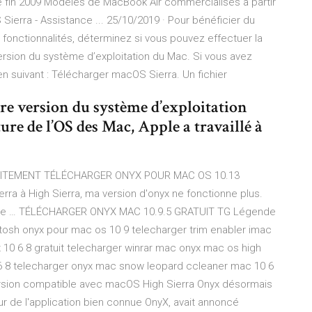
 fin 2009 Modèles de MacBook Air commercialisés à partir
ierra - Assistance ... 25/10/2019 · Pour bénéficier du
 fonctionnalités, déterminez si vous pouvez effectuer la
ersion du système d’exploitation du Mac. Si vous avez
en suivant : Télécharger macOS Sierra. Un fichier
re version du système d’exploitation
re de l’OS des Mac, Apple a travaillé à
ITEMENT TÉLÉCHARGER ONYX POUR MAC OS 10.13
ra à High Sierra, ma version d'onyx ne fonctionne plus.
ous le … TÉLÉCHARGER ONYX MAC 10.9.5 GRATUIT TG Légende
osh onyx pour mac os 10 9 telecharger trim enabler imac
10 6 8 gratuit telecharger winrar mac onyx mac os high
0 6 8 telecharger onyx mac snow leopard ccleaner mac 10 6
version compatible avec macOS High Sierra Onyx désormais
ur de l'application bien connue OnyX, avait annoncé