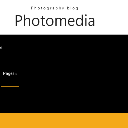
er
Pages