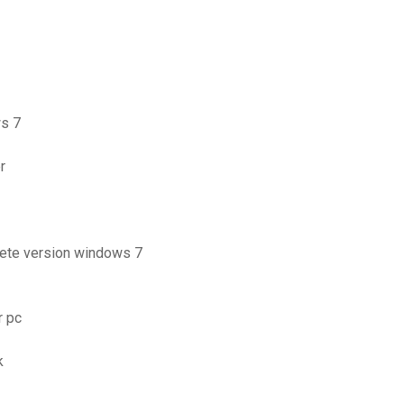
ws 7
r
lete version windows 7
r pc
k