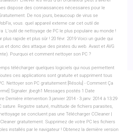
stallation Enlever les virus d'un ordinateur peut s'avérer
nes dispose des connaissances nécessaires pour le
Gratuitement. De nos jours, beaucoup de virus se
bFix, vous. quel appareil externe car cet outil de
ra L'outil de nettoyage de PC le plus populaire au monde !
r plus rapide et plus sûr ! 20 févr. 2019 Voici un guide qui
s et donc des attaque des pirates du web. Avast et AVG
ayante). Pourquoi et comment nettoyer son PC ?
emps télécharger quelques logiciels qui nous permettent
Toutes ces applications sont gratuite et suppriment tous
re PC. Nettoyer son PC gratuitement [Résolu] - Comment Ça
ermé] Signaler. jbegh1 Messages postés 1 Date
e Dernière intervention 3 janvier 2014 - 3 janv. 2014 à 13:29
sature. Registre saturé, multitude de fichiers parasites,
 nettoyage se concluent pas une Télécharger CCleaner |
CCleaner gratuitement. Supprimez de votre PC les fichiers
bles installés par le navigateur ! Obtenez la dernière version