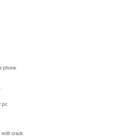
ws phone
r
r pc
 with crack