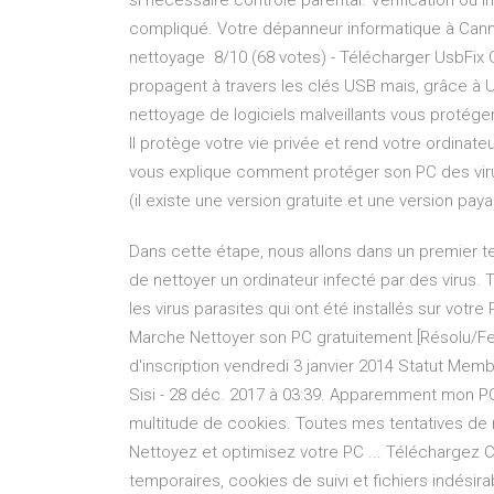
si necessaire controle parental. Vérification ou in
compliqué. Votre dépanneur informatique à Can
nettoyage 8/10 (68 votes) - Télécharger UsbFix 
propagent à travers les clés USB mais, grâce à Us
nettoyage de logiciels malveillants vous protége
Il protège votre vie privée et rend votre ordinateu
vous explique comment protéger son PC des viru
(il existe une version gratuite et une version p
Dans cette étape, nous allons dans un premier t
de nettoyer un ordinateur infecté par des virus. 
les virus parasites qui ont été installés sur vot
Marche Nettoyer son PC gratuitement [Résolu/F
d'inscription vendredi 3 janvier 2014 Statut Membr
Sisi - 28 déc. 2017 à 03:39. Apparemment mon PC 
multitude de cookies. Toutes mes tentatives de
Nettoyez et optimisez votre PC ... Téléchargez 
temporaires, cookies de suivi et fichiers indésira