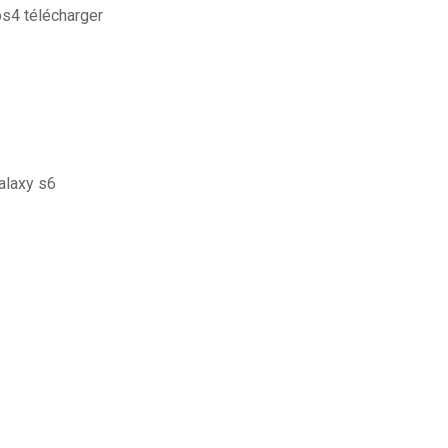
ps4 télécharger
alaxy s6