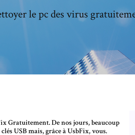
ttoyer le pc des virus gratuitem
Fix Gratuitement. De nos jours, beaucoup
s clés USB mais, grâce à UsbFix, vous.