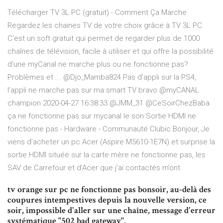
Télécharger TV 3L PC (gratuit) - Comment Ça Marche
Regardez les chaines TV de votre choix grâce à TV 3L PC.
C'est un soft gratuit qui permet de regarder plus de 1000
chaînes de télévision, facile à utiliser et qui offre la possibilité
d'une myCanal ne marche plus ou ne fonctionne pas?
Problèmes et ... @Djo_Mamba824 Pas d’appli sur la PS4,
l’appli ne marche pas sur ma smart TV bravo @myCANAL
champion 2020-04-27 16:38:33 @JMM_31 @CeSoirChezBaba
ça ne fonctionne pas sur mycanal le son Sortie HDMI ne
fonctionne pas - Hardware - Communauté Clubic Bonjour, Je
viens d’acheter un pc Acer (Aspire M5610-1E7N) et surprise la
sortie HDMI située sur la carte mère ne fonctionne pas, les
SAV de Carrefour et d’Acer que j’ai contactés m’ont
tv orange sur pc ne fonctionne pas bonsoir, au-delà des
coupures intempestives depuis la nouvelle version, ce
soir, impossible d'aller sur une chaîne, message d'erreur
systématique "502 bad gateway".