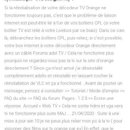
Si la réinitialisation de votre décodeur TV Orange ne
fonctionne toujours pas, c’est que le problème de liaison
internet est peut-être lié à l’un de vos boîtiers CPL (si votre
boîtier TV est relié à votre Livebox par ce biais). Dans ce cas-
là, débranchez les boîtiers CPL, puis reliez, si c’est possible,
votre box internet à votre décodeur Orange directement
avec un câble Forums adsl TV / Cela ne fonctionne plus
pourquoi ne regardez-vous pas la tv sur le site d'orange
directement ? Sinon ça m'est arrivé j'ai désinstallé
complètement adsltv et réinstallé en laissant cocher la
réinstallation de VLC et ça a fonctionné . Avant de poster un
message, pensez à consulter: => Tutoriel / Mode d'emploi =>
FAQ du site => FAQ du forum. Pages : 1 2 3 >> Écrire une
réponse. Accueil » Web TV » Cela ne sortie hdmi et vga vers
tv ne fonctionne plus suite MAJ ... 21/04/2020 · Suite à une
mise à jour win 10 je ne peux plus relier mon pc à la tv ( pour
visionner des films sur tv orange par ex) En effet, que le