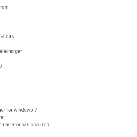
gram
64 bits
élécharger
0
ger for windows 7
re
nal error has occurred