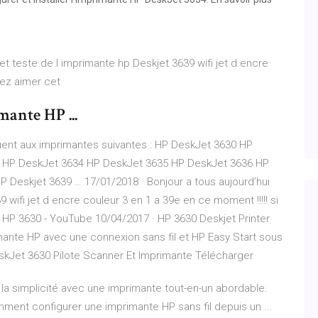
et teste de l imprimante hp Deskjet 3639 wifi jet d encre
vez aimer cet
ante HP ...
uent aux imprimantes suivantes : HP DeskJet 3630 HP
 HP DeskJet 3634 HP DeskJet 3635 HP DeskJet 3636 HP
 Deskjet 3639 … 17/01/2018 · Bonjour a tous aujourd’hui
 wifi jet d encre couleur 3 en 1 a 39e en ce moment !!!!! si
HP 3630 - YouTube 10/04/2017 · HP 3630 Deskjet Printer
ante HP avec une connexion sans fil et HP Easy Start sous
skJet 3630 Pilote Scanner Et Imprimante Télécharger
a simplicité avec une imprimante tout-en-un abordable.
nt configurer une imprimante HP sans fil depuis un ...