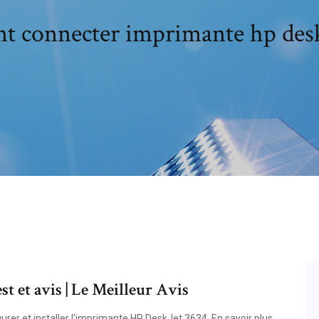
 connecter imprimante hp desk
 et avis | Le Meilleur Avis
rer et installer l'imprimante HP DeskJet 3634. En savoir plus