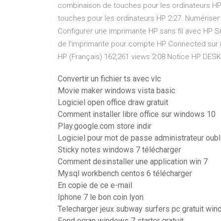
combinaison de touches pour les ordinateurs HP 
touches pour les ordinateurs HP 2:27. Numériser
Configurer une imprimante HP sans fil avec HP 
de l'imprimante pour compte HP Connected sur im
HP (Français) 162,261 views 2:08 Notice HP DESKJ
Convertir un fichier ts avec vlc
Movie maker windows vista basic
Logiciel open office draw gratuit
Comment installer libre office sur windows 10
Play.google.com store indir
Logiciel pour mot de passe administrateur oubl
Sticky notes windows 7 télécharger
Comment desinstaller une application win 7
Mysql workbench centos 6 télécharger
En copie de ce e-mail
Iphone 7 le bon coin lyon
Telecharger jeux subway surfers pc gratuit wi
Fond ecran windows 7 starter gratuit