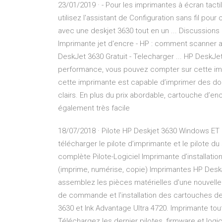
23/01/2019 · - Pour les imprimantes à écran tac
utilisez l'assistant de Configuration sans fil p
avec une deskjet 3630 tout en un ... Discussion
Imprimante jet d'encre - HP : comment scanner a
DeskJet 3630 Gratuit - Telecharger ... HP DeskJe
performance, vous pouvez compter sur cette imp
cette imprimante est capable d’imprimer des doc
clairs. En plus du prix abordable, cartouche d’
également très facile
18/07/2018 · Pilote HP Deskjet 3630 Windows ET
télécharger le pilote d’imprimante et le pilote d
complète Pilote-Logiciel Imprimante d’installatio
(imprime, numérise, copie) Imprimantes HP DeskJe
assemblez les pièces matérielles d'une nouvelle 
de commande et l'installation des cartouches d
3630 et Ink Advantage Ultra 4720. Imprimante to
Téléchargez les dernier pilotes, firmware et log