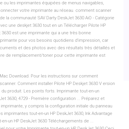
tile ou les imprimantes équipées de menus navigables,
our connecter votre imprimante au réseau. comment scanner
s de la communauté SAV Darty DeskJet 3630 AiO - Catégorie
vec une deskjet 3630 tout en un Télécharger Pilote HP
t 3630 est une imprimante qui a une très bonne
rimante pour vos besoins quotidiens d’impression, car
uments et des photos avec des résultats très détaillés et
encre de remplacement/toner pour cette imprimante est
 Mac Download. Pour les instructions sur comment
u scanner. Comment installer Pilote HP Deskjet 3630 V ersion
n du produit. Les points forts. Imprimante tout-en-un
t 3630, 4729 - Première configuration ... Préparez et
imprimante, y compris la configuration initiale du panneau
es imprimantes tout-en-un HP DeskJet 3630, Ink Advantage
ut-en-un HP DeskJet 3630 Téléchargements de ...
iciel pour votre Imprimante tout-en-un HP DeskJet 3630.Ceci