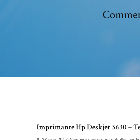
Comment
Imprimante Hp Deskjet 3630 – Test
23 janv. 2017 Découvrez comment déballer, configu