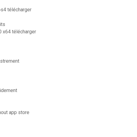
ps4 télécharger
its
20 x64 télécharger
gistrement
pidement
hout app store