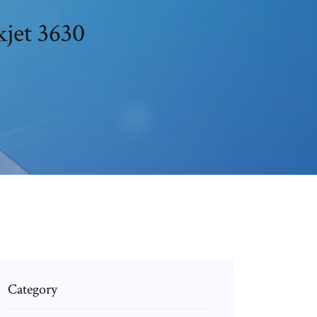
jet 3630
Category